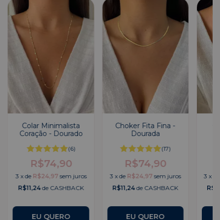
Colar Minimalista
Choker Fita Fina -
Co
Coração - Dourado
Dourada
(6)
(17)
R$74,90
R$74,90
3
x
de
R$24,97
sem juros
3
x
de
R$24,97
sem juros
3
x
d
R$11,24
de CASHBACK
R$11,24
de CASHBACK
R$1