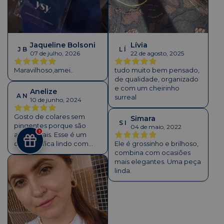
Lívia
Jaqueline Bolsoni
L Í
J B
22 de agosto, 2025
07 de julho, 2026
tudo muito bem pensado,
Maravilhoso,amei..
de qualidade, organizado
e com um cheirinho
Anelize
A N
surreal
10 de junho, 2024
Gosto de colares sem
Simara
S I
pingentes porque são
04 de maio, 2022
3
atemporais. Esse é um
Ele é grossinho e brilhoso,
clássico, fica lindo com
combina com ocasiões
todos os looks.
mais elegantes. Uma peça
linda.