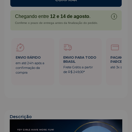
Chegando entre
12 e 14 de agosto
.
i
Confirme o prazo de entrega antes da finalização do pedido.
ENVIO RÁPIDO
ENVIO PARA TODO
PAGAMENT
BRASIL
PARCELADO
em até 24h após a
Frete Grátis a partir
até 3x sem ju
confirmação da
de R$ 249,00*
compra
Descrição