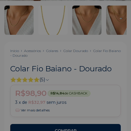
Início
Acessórios
Colares
Colar Dourado
Colar Fio Baiano
- Dourado
Colar Fio Baiano - Dourado
(5)
R$98,90
R$14,84
de CASHBACK
3
x de
R$32,97
sem juros
Ver mais detalhes