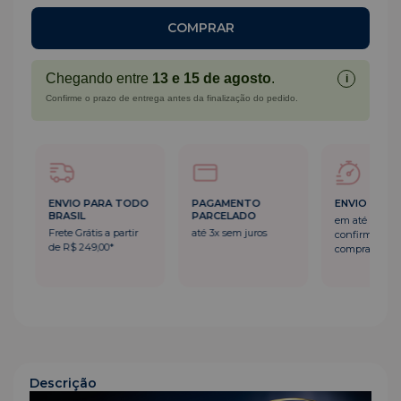
Chegando entre
13 e 15 de agosto
.
i
Confirme o prazo de entrega antes da finalização do pedido.
RA TODO
PAGAMENTO
ENVIO RÁPIDO
ENVI
PARCELADO
BRAS
em até 24h após a
a partir
até 3x sem juros
Frete 
confirmação da
0*
de R$
compra
Descrição