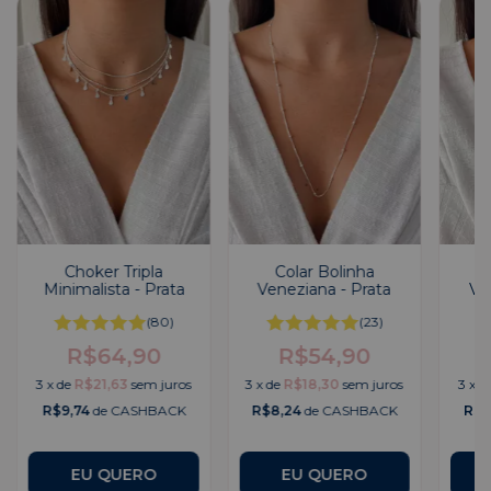
Choker Tripla
Colar Bolinha
C
Minimalista - Prata
Veneziana - Prata
Ve
(80)
(23)
R$64,90
R$54,90
3
x
de
R$21,63
sem juros
3
x
de
R$18,30
sem juros
3
x
d
R$9,74
de CASHBACK
R$8,24
de CASHBACK
R$7