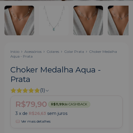
Início
Acessórios
Colares
Colar Prata
Choker Medalha
Aqua - Prata
Choker Medalha Aqua -
Prata
(1)
R$79,90
R$11,99
de CASHBACK
3
x de
R$26,63
sem juros
Ver mais detalhes