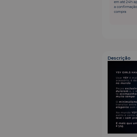
em até 24h a
a confirmação
compra
Descrição