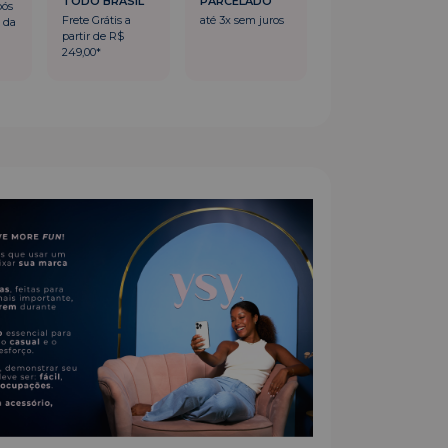
TODO BRASIL
PARCELADO
pós
Frete Grátis a
até 3x sem juros
 da
partir de R$
249,00*