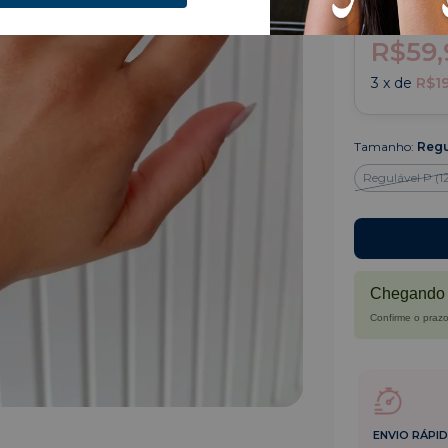
R$59,
3
x de
R$19
Tamanho:
Regu
Regulável P (12
Chegando 
Confirme o prazo
ENVIO RÁPI