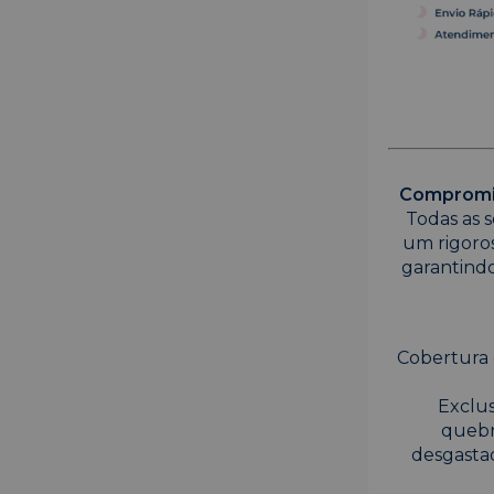
Compromis
Todas as s
um rigoro
garantindo
Cobertura 
Exclus
quebr
desgasta