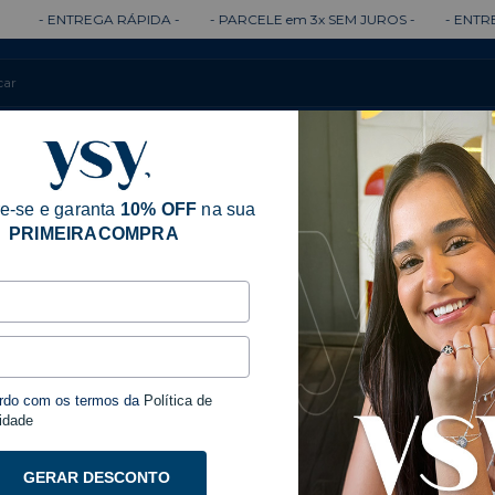
TREGA RÁPIDA -
- PARCELE em 3x SEM JUROS -
- ENTREGA 100% 
Colares
Brincos
Anéis
Pulseiras
e-se e garanta
10% OFF
na sua
PRIMEIRACOMPRA
Início
Acessóri
Prata
rdo com os termos da
Política de
Anel 
idade
Prata
GERAR DESCONTO