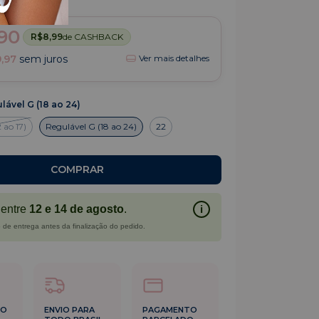
(3)
90
R$8,99
de CASHBACK
,97
sem juros
Ver mais detalhes
lável G (18 ao 24)
 ao 17)
Regulável G (18 ao 24)
22
entre
12 e 14 de agosto
.
i
 de entrega antes da finalização do pedido.
DO
ENVIO PARA
PAGAMENTO