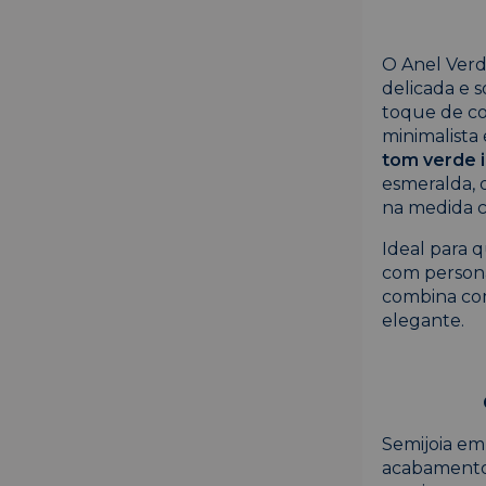
O Anel Ver
delicada e 
toque de co
minimalista
tom verde 
esmeralda, 
na medida c
Ideal para 
com personal
combina com
elegante.
Semijoia em
acabamento