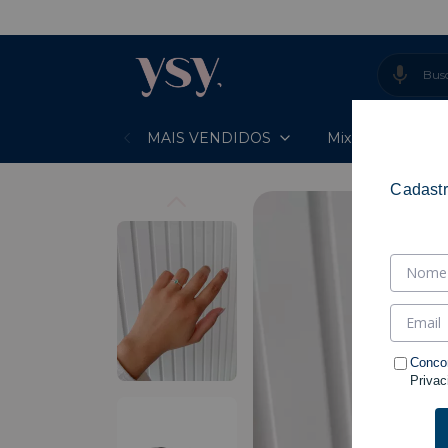
- EN
MAIS VENDIDOS
Mixes Prontos
Cadastr
Conco
Privac