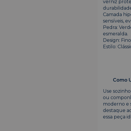
verniz prote
durabilidade
Camada hipo
sensíveis, ev
Pedra: Verd
esmeralda.
Design: Fin
Estilo: Clás
Como U
Use sozinho
ou componha
moderno e s
destaque ao
essa peça id