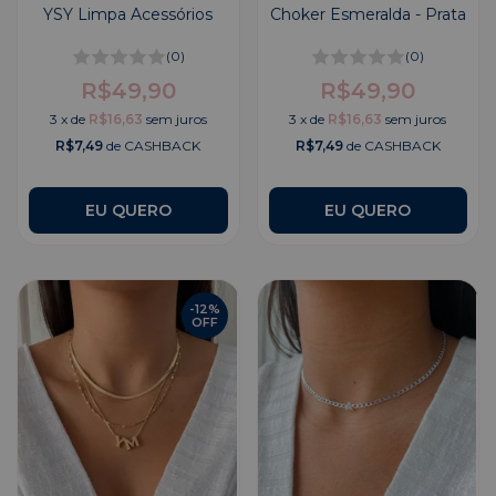
YSY Limpa Acessórios
Choker Esmeralda - Prata
(0)
(0)
R$49,90
R$49,90
3
x
de
R$16,63
sem juros
3
x
de
R$16,63
sem juros
R$7,49
de CASHBACK
R$7,49
de CASHBACK
-
12
%
OFF