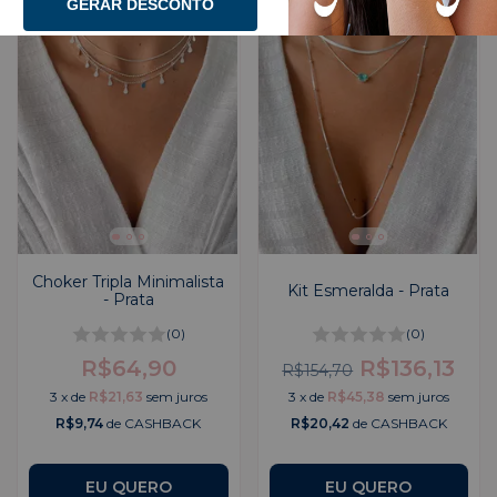
GERAR DESCONTO
Choker Tripla Minimalista
Kit Esmeralda - Prata
- Prata
(0)
(0)
R$64,90
R$136,13
R$154,70
3
x
de
R$21,63
sem juros
3
x
de
R$45,38
sem juros
R$9,74
de CASHBACK
R$20,42
de CASHBACK
EU QUERO