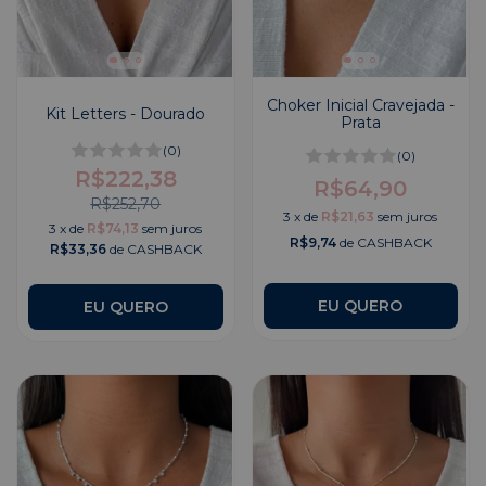
Choker Inicial Cravejada -
Kit Letters - Dourado
Prata
(0)
(0)
R$222,38
R$64,90
R$252,70
3
x
de
R$21,63
sem juros
3
x
de
R$74,13
sem juros
R$9,74
de CASHBACK
R$33,36
de CASHBACK
EU QUERO
EU QUERO