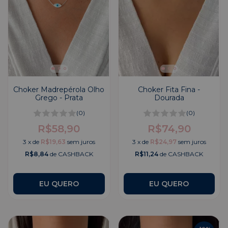
Choker Madrepérola Olho
Choker Fita Fina -
Grego - Prata
Dourada
(0)
(0)
R$58,90
R$74,90
3
x
de
R$19,63
sem juros
3
x
de
R$24,97
sem juros
R$8,84
de CASHBACK
R$11,24
de CASHBACK