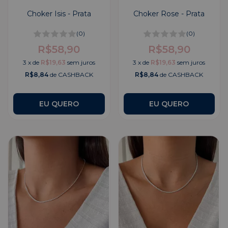
Choker Isis - Prata
Choker Rose - Prata
(0)
(0)
R$58,90
R$58,90
3
x
de
R$19,63
sem juros
3
x
de
R$19,63
sem juros
R$8,84
de CASHBACK
R$8,84
de CASHBACK