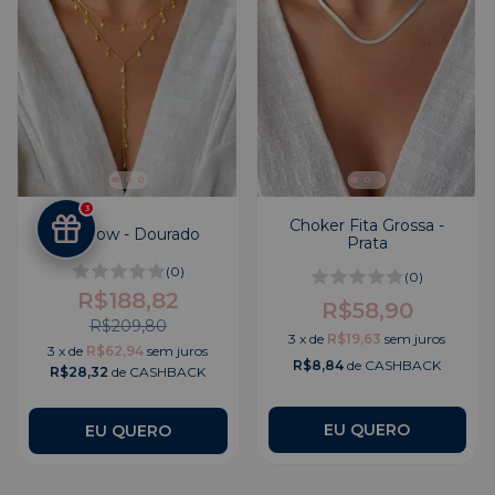
3
Choker Fita Grossa -
Kit Glow - Dourado
Prata
(0)
(0)
R$188,82
R$58,90
R$209,80
3
x
de
R$19,63
sem juros
3
x
de
R$62,94
sem juros
R$8,84
de CASHBACK
R$28,32
de CASHBACK
EU QUERO