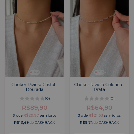
Choker Riviera Cristal -
Choker Riviera Colorida -
Dourada
Prata
(0)
(0)
R$89,90
R$64,90
3
x
de
R$29,97
sem juros
3
x
de
R$21,63
sem juros
R$13,49
de CASHBACK
R$9,74
de CASHBACK