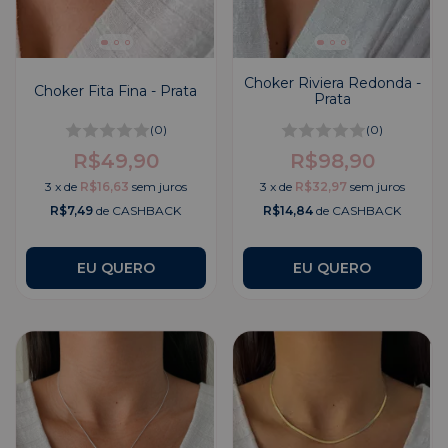
Choker Riviera Redonda -
Choker Fita Fina - Prata
Prata
(0)
(0)
R$49,90
R$98,90
3
x
de
R$16,63
sem juros
3
x
de
R$32,97
sem juros
R$7,49
de CASHBACK
R$14,84
de CASHBACK