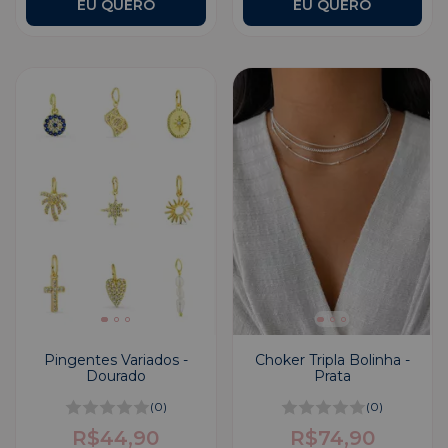
EU QUERO
Pingentes Variados -
Choker Tripla Bolinha -
Dourado
Prata
(0)
(0)
R$44,90
R$74,90