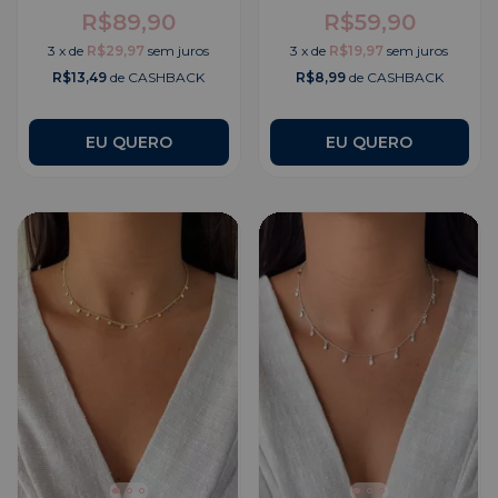
R$89,90
R$59,90
3
x
de
R$29,97
sem juros
3
x
de
R$19,97
sem juros
R$13,49
de CASHBACK
R$8,99
de CASHBACK
EU QUERO