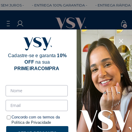
- ENTREGA 100% GARANTIDA -
- ENTREGA RÁPIDA -
- PARCELE
0
Cadastre-se e garanta
10%
OFF
na sua
PRIMEIRACOMPRA
Chokers
Ordenar
Filtrar
Concordo com os termos da
Política de Privacidade
-
12
%
OFF