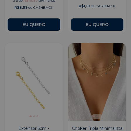
3
x
de
R$19,97
sem juros
R$1,19
de CASHBACK
R$8,99
de CASHBACK
Extensor 5cm -
Choker Tripla Minimalista