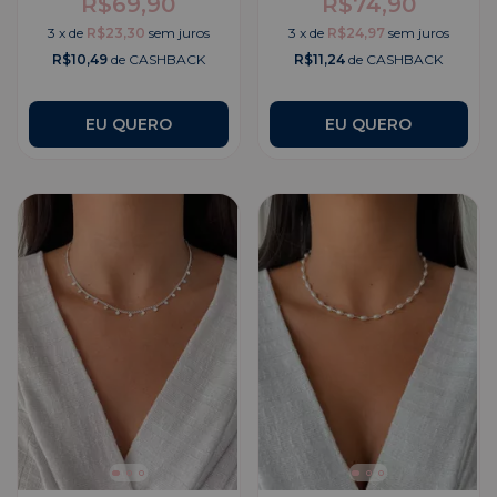
R$69,90
R$74,90
3
x
de
R$23,30
sem juros
3
x
de
R$24,97
sem juros
R$10,49
de CASHBACK
R$11,24
de CASHBACK