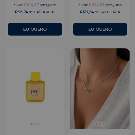
3
x
de
R$14,97
sem juros
3
x
de
R$24,97
sem juros
R$6,74
de CASHBACK
R$11,24
de CASHBACK
EU QUERO