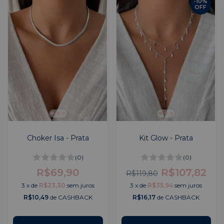
-
10
%
OFF
Choker Isa - Prata
Kit Glow - Prata
(0)
(0)
R$69,90
R$107,82
R$119,80
3
x
de
R$23,30
sem juros
3
x
de
R$35,94
sem juros
R$10,49
de CASHBACK
R$16,17
de CASHBACK