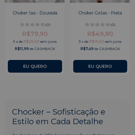
Choker Isis - Dourada
Choker Gotas - Prata
(0)
(0)
R$79,90
R$49,90
3
x
de
R$26,63
sem juros
3
x
de
R$16,63
sem juros
R$11,99
de CASHBACK
R$7,49
de CASHBACK
Chocker – Sofisticação e
Estilo em Cada Detalhe