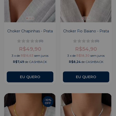
Choker Chapinhas - Prata
Choker Fio Baiano - Prata
(0)
(0)
R$49,90
R$54,90
3
x
de
R$16,63
sem juros
3
x
de
R$18,30
sem juros
R$7,49
de CASHBACK
R$8,24
de CASHBACK
-
10
%
OFF