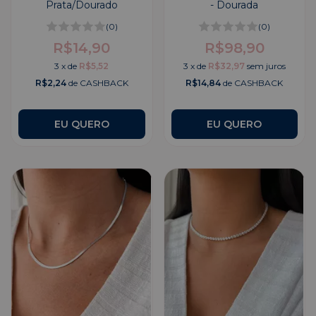
Prata/Dourado
- Dourada
(0)
(0)
R$14,90
R$98,90
3
x
de
R$5,52
3
x
de
R$32,97
sem juros
R$2,24
de CASHBACK
R$14,84
de CASHBACK
EU QUERO