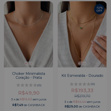
-
12
%
OFF
Choker Minimalista
Kit Esmeralda - Dourado
Coração - Prata
(0)
(0)
R$193,33
R$49,90
R$219,70
3
x
de
R$16,63
sem juros
3
x
de
R$64,44
sem juros
R$7,49
de CASHBACK
R$29,00
de CASHBACK