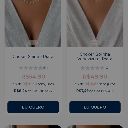
Choker Bolinha
Choker Shine - Prata
Veneziana - Prata
(0)
(0)
R$54,90
R$49,90
3
x
de
R$18,30
sem juros
3
x
de
R$16,63
sem juros
R$8,24
de CASHBACK
R$7,49
de CASHBACK