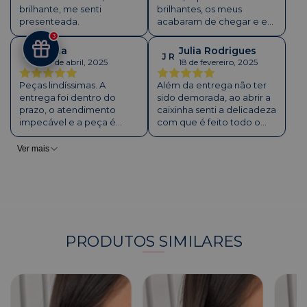
brilhante, me senti
brilhantes, os meus
presenteada.
acabaram de chegar e eu
amei, além de que a
3
caixinha vem bem
Carla
Julia Rodrigues
C A
J R
cheirosa e bem
04 de abril, 2025
18 de fevereiro, 2025
embalado, obrigada YSY!!!
Bjss de luz
Peças lindíssimas. A
Além da entrega não ter
entrega foi dentro do
sido demorada, ao abrir a
prazo, o atendimento
caixinha senti a delicadeza
impecável e a peça é
com que é feito todo o
extremamente delicada.
trabalho. As joias são lindas
Espero que seja durável
e ficaram perfeitas. Com
Ver mais
para continuar
certeza irei comprar
comprando.
novamente 💖
PRODUTOS SIMILARES