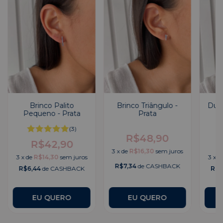
Brinco Palito
Brinco Triângulo -
Dupl
Pequeno - Prata
Prata
(3)
R$48,90
R$42,90
3
x
de
R$16,30
sem juros
3
x
de
R$14,30
sem juros
3
x
d
R$7,34
de CASHBACK
R$6,44
de CASHBACK
R$7