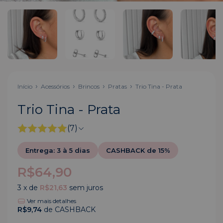
Início
Acessórios
Brincos
Pratas
Trio Tina - Prata
Trio Tina - Prata
(7)
Entrega: 3 à 5 dias
CASHBACK de 15%
R$64,90
3
x de
R$21,63
sem juros
Ver mais detalhes
R$9,74
de CASHBACK