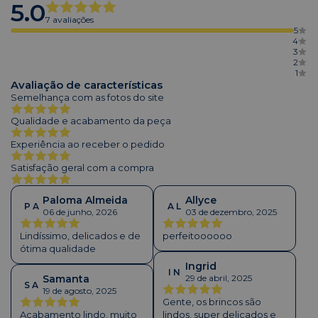
5.0
7 avaliações
5
4
3
2
1
Avaliação de características
Semelhança com as fotos do site
Qualidade e acabamento da peça
Experiência ao receber o pedido
Satisfação geral com a compra
Paloma Almeida
Allyce
P A
A L
06 de junho, 2026
03 de dezembro, 2025
Lindíssimo, delicados e de
perfeitoooooo
ótima qualidade
Ingrid
I N
Samanta
29 de abril, 2025
S A
19 de agosto, 2025
Gente, os brincos são
Acabamento lindo, muito
lindos, super delicados e