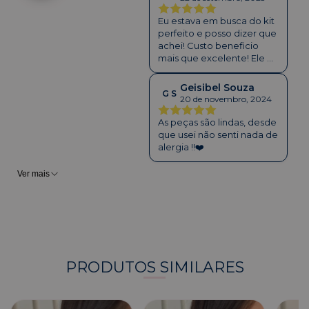
Eu estava em busca do kit
perfeito e posso dizer que
achei! Custo beneficio
mais que excelente! Ele é
lindo demais ao vivo,
qualidade, tamanho, tudo
Geisibel Souza
G S
combina! Recomendo
20 de novembro, 2024
demais e pretendo
compras outras peças da
As peças são lindas, desde
loja, amei
que usei não senti nada de
alergia !!❤️
Ver mais
PRODUTOS SIMILARES