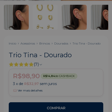
Início
Acessórios
Brincos
Dourados
Trio Tina - Dourado
Trio Tina - Dourado
(7)
R$98,90
R$14,84
de CASHBACK
3
x de
R$32,97
sem juros
Ver mais detalhes