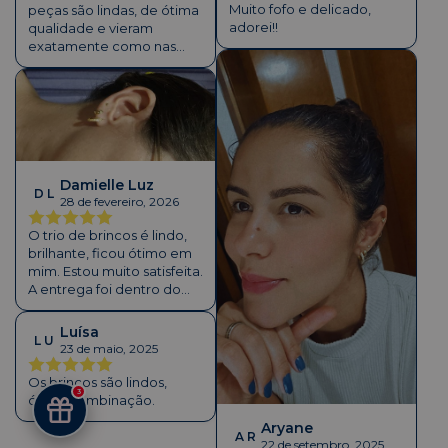
Muito fofo e delicado,
peças são lindas, de ótima
adorei!!
qualidade e vieram
exatamente como nas
fotos. O acabamento é
impecável e a caixinha é
simplesmente um charme.
Dá para ver o carinho em
cada detalhe.
Recomendo muito!
Damielle Luz
D L
28 de fevereiro, 2026
O trio de brincos é lindo,
brilhante, ficou ótimo em
mim. Estou muito satisfeita.
A entrega foi dentro do
prazo e amei o capricho
da loja com a embalagem.
Luísa
L U
Super recomendo. Com
23 de maio, 2025
certeza vou adquirir mais
peças logo.
Os brincos são lindos,
3
ótima combinação.
Aryane
A R
22 de setembro, 2025