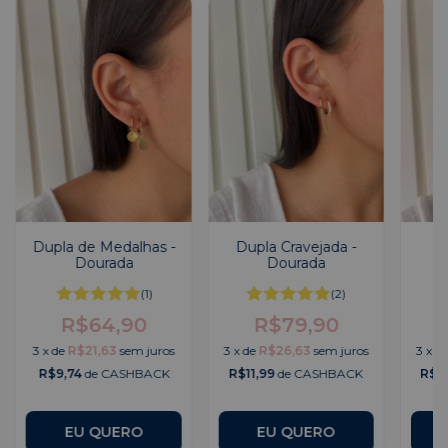
Dupla de Medalhas -
Dupla Cravejada -
Tr
Dourada
Dourada
(1)
(2)
R$64,90
R$79,90
3
x
de
R$21,63
sem juros
3
x
de
R$26,63
sem juros
3
x
d
R$9,74
de CASHBACK
R$11,99
de CASHBACK
R$1