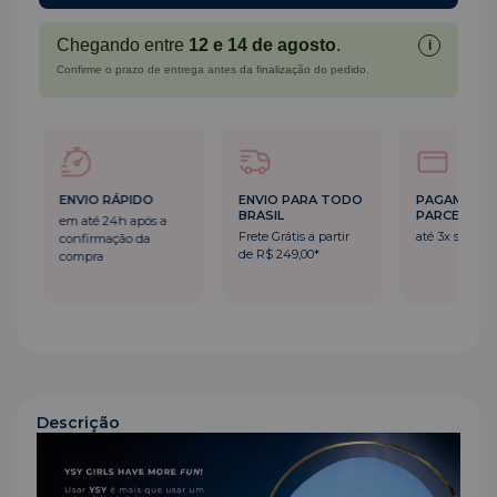
Chegando entre
12 e 14 de agosto
.
i
Confirme o prazo de entrega antes da finalização do pedido.
ENVIO RÁPIDO
ENVIO PARA TODO
PAGAMENT
BRASIL
PARCELADO
em até 24h após a
Frete Grátis a partir
até 3x sem ju
confirmação da
de R$ 249,00*
compra
Descrição