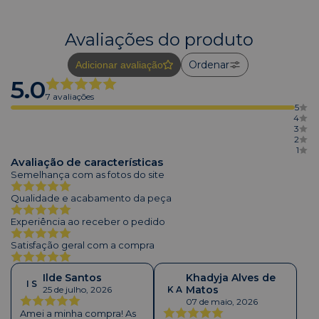
Avaliações do produto
Ordenar
Adicionar avaliação
5.0
7 avaliações
5
4
3
2
1
Avaliação de características
Semelhança com as fotos do site
Qualidade e acabamento da peça
Experiência ao receber o pedido
Satisfação geral com a compra
Ilde Santos
Khadyja Alves de
I S
Matos
25 de julho, 2026
K A
07 de maio, 2026
Amei a minha compra! As