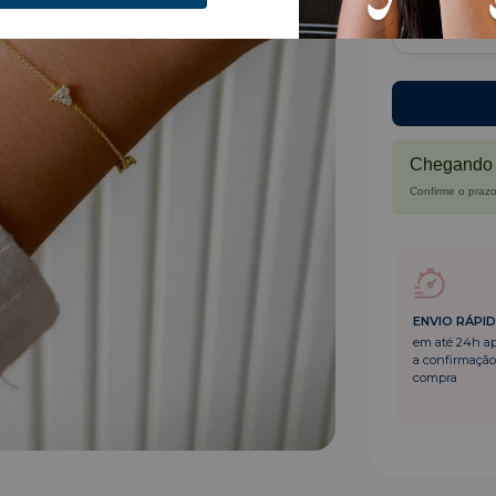
3
x de
R$2
Chegando 
Confirme o prazo
ENVIO RÁPI
em até 24h a
a confirmação
compra