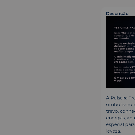
Descrição
A Pulseira T
simbolismo 
trevo, conhe
energias, ap
especial par
leveza.