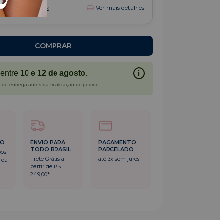
8,30
sem juros
Ver mais detalhes
entre
10 e 12 de agosto
.
i
 de entrega antes da finalização do pedido.
DO
ENVIO PARA
PAGAMENTO
TODO BRASIL
PARCELADO
pós
Frete Grátis a
até 3x sem juros
 da
partir de R$
249,00*