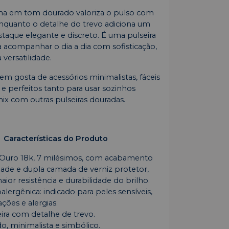
ina em tom dourado valoriza o pulso com
enquanto o detalhe do trevo adiciona um
taque elegante e discreto. É uma pulseira
 acompanhar o dia a dia com sofisticação,
versatilidade.
em gosta de acessórios minimalistas, fáceis
e perfeitos tanto para usar sozinhos
x com outras pulseiras douradas.
Características do Produto
 Ouro 18k, 7 milésimos, com acabamento
idade e dupla camada de verniz protetor,
ior resistência e durabilidade do brilho.
lergênica: indicado para peles sensíveis,
ações e alergias.
eira com detalhe de trevo.
ado, minimalista e simbólico.