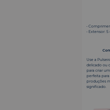
• Comprimen
• Extensor: 5
Com
Use a Pulsei
delicado ou 
para criar u
perfeita para
produções m
significado.