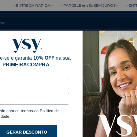
NTREGA RÁPIDA -
- PARCELE em 3x SEM JUROS -
- ENTREGA 100%
Colares
Brincos
Anéis
Pulseiras
e-se e garanta
10% OFF
na sua
PRIMEIRACOMPRA
Início
Acessóri
- Dourado
rdo com os termos da
Política de
Pulsei
idade
R$84
GERAR DESCONTO