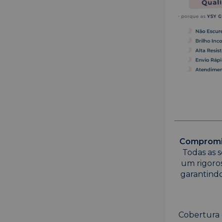
Compromis
Todas as s
um rigoro
garantindo
Cobertura 