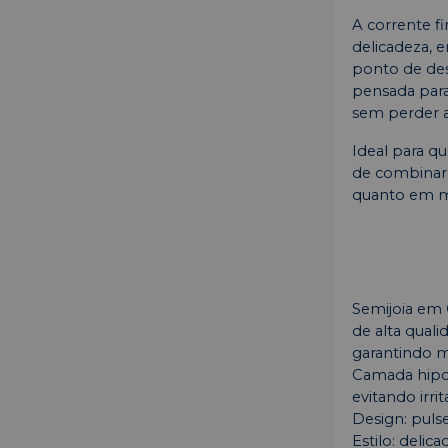
A corrente f
delicadeza, 
ponto de des
pensada para
sem perder a 
Ideal para qu
de combinar 
quanto em mi
Semijoia em
de alta qual
garantindo ma
Camada hipoa
evitando irrit
Design: puls
Estilo: delic