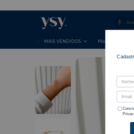
- E
MAIS VENDIDOS
Mixes Prontos
Cadastr
Conco
Privac