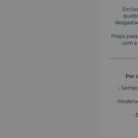
Exclus
quebr
desgasta
Prazo para
com a 
Por 
• Semij
• Modelos
• 