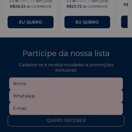
3
x
de
R$62,94
sem juros
3
x
de
R$52,71
sem juros
R$2
R$28,32
de CASHBACK
R$23,72
de CASHBACK
EU QUERO
EU QUERO
Participe da nossa lista
Cadastre-se e receba novidades e promoções
exclusivas!