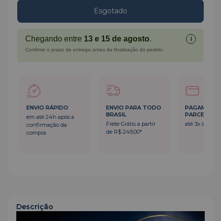
Chegando entre
13 e 15 de agosto
.
i
Confirme o prazo de entrega antes da finalização do pedido.
ENVIO RÁPIDO
ENVIO PARA TODO
PAGAMENT
BRASIL
PARCELADO
em até 24h após a
Frete Grátis a partir
até 3x sem ju
confirmação da
de R$ 249,00*
compra
Descrição