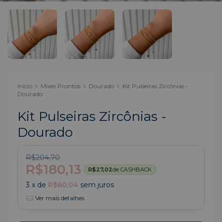
Início
Mixes Prontos
Dourado
Kit Pulseiras Zircônias -
Dourado
Kit Pulseiras Zircônias -
Dourado
R$204,70
R$180,13
R$27,02
de CASHBACK
3
x de
R$60,04
sem juros
Ver mais detalhes