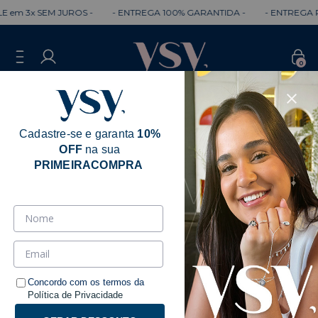
 3x SEM JUROS -
- ENTREGA 100% GARANTIDA -
- ENTREGA RÁPI
0
Cadastre-se e garanta
10%
OFF
na sua
PRIMEIRACOMPRA
Esgotado
Concordo com os termos da
Política de Privacidade