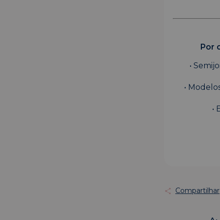
Por 
• Semij
• Modelos
• 
Compartilhar