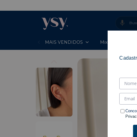
- ENTREGA 
MAIS VENDIDOS
Mixes Prontos
Cadastr
Conco
Privac