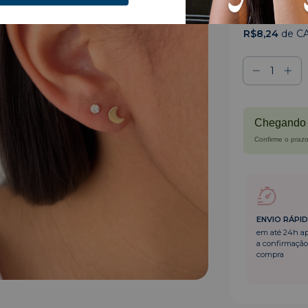
3
x de
R$18,3
R$8,24
de C
Chegando 
Confirme o prazo
ENVIO RÁPI
em até 24h a
a confirmação
compra