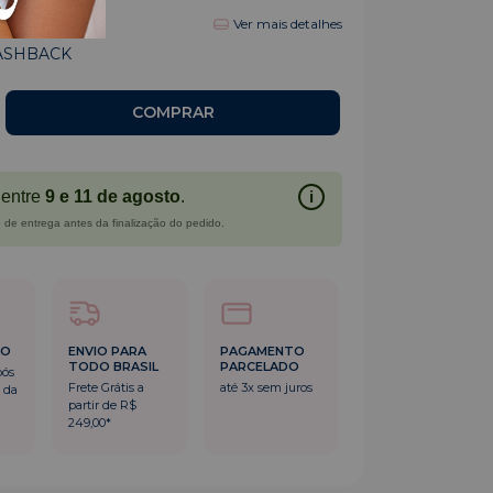
0
sem juros
Ver mais detalhes
ASHBACK
entre
9 e 11 de agosto
.
i
 de entrega antes da finalização do pedido.
DO
ENVIO PARA
PAGAMENTO
TODO BRASIL
PARCELADO
pós
Frete Grátis a
até 3x sem juros
 da
partir de R$
249,00*