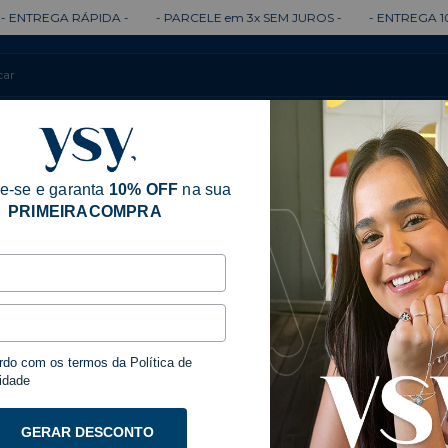
RÁPIDA -
- PARCELE em 3x SEM JUROS -
- ENTREGA 100% GARAN
Colares
Brincos
Anéis
Pulseiras
e-se e garanta
10% OFF
na sua
PRIMEIRACOMPRA
Início
Acessóri
Dupli
rdo com os termos da
Política de
idade
R$54,9
GERAR DESCONTO