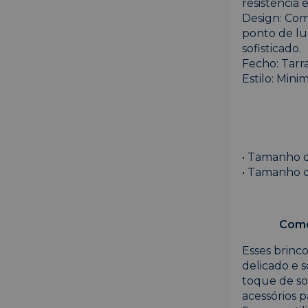
resistência 
Design: Com
ponto de lu
sofisticado.
Fecho: Tarr
Estilo: Mini
• Tamanho d
• Tamanho d
Como
Esses brinc
delicado e s
toque de so
acessórios 