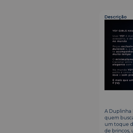
Descrição
A Duplinha 
quem busca 
um toque de
de brincos,