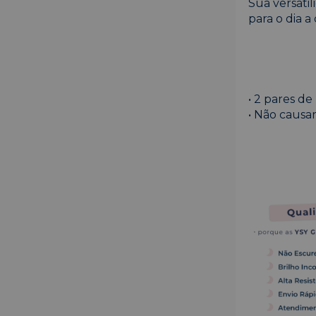
Sua versati
para o dia a
• 2 pares de 
• Não causam