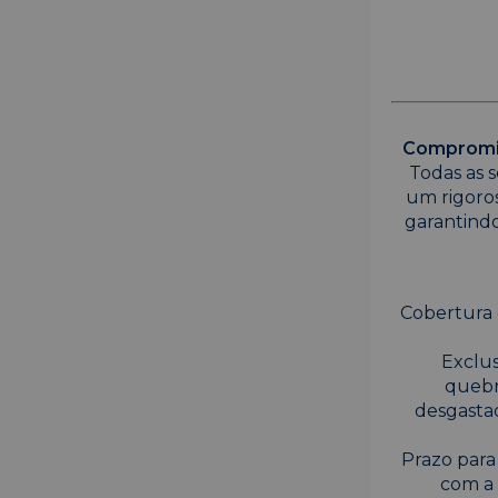
Compromis
Todas as s
um rigoro
garantindo
Cobertura 
Exclus
quebr
desgasta
Prazo para
com a 