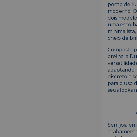
ponto de lu
moderno. O 
dois model
uma escolha
minimalista
cheio de bri
Composta por
orelha, a D
versatilida
adaptando-se
discreto e 
para o uso 
seus looks m
Semijoia em
acabamento 