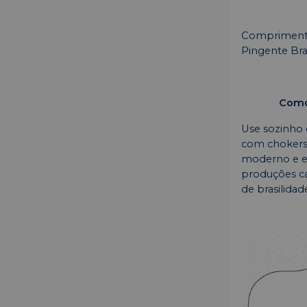
Comprimento
Pingente Br
Como 
Use sozinho
com chokers 
moderno e equ
produções ca
de brasilidade