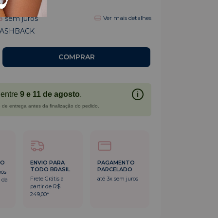
0
3
sem juros
Ver mais detalhes
CASHBACK
entre
9 e 11 de agosto
.
i
 de entrega antes da finalização do pedido.
DO
ENVIO PARA
PAGAMENTO
TODO BRASIL
PARCELADO
pós
Frete Grátis a
até 3x sem juros
 da
partir de R$
249,00*