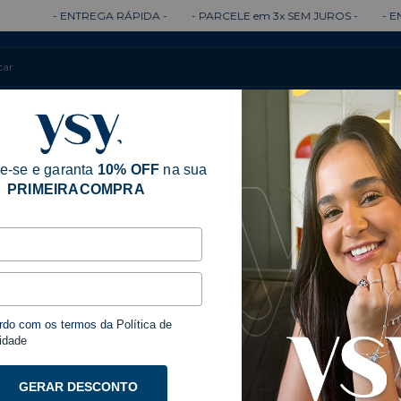
- ENTREGA RÁPIDA -
- PARCELE em 3x SEM JUROS -
- ENTREGA 1
Colares
Brincos
Anéis
Pulseiras
e-se e garanta
10% OFF
na sua
PRIMEIRACOMPRA
Início
Acessóri
Prata
rdo com os termos da
Política de
Colar 
idade
GERAR DESCONTO