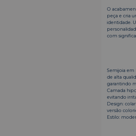
O acabamento
peça e cria u
identidade. U
personalidad
com significa
Semijoia em 
de alta qual
garantindo ma
Camada hipoa
evitando irrit
Design: cola
versão colori
Estilo: moder