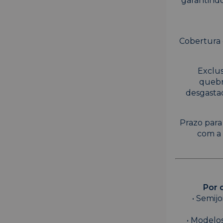
garantindo
Cobertura 
Exclus
quebr
desgasta
Prazo para
com a 
Por 
• Semij
• Modelos