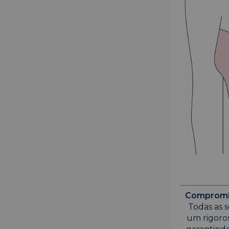
Compromis
Todas as s
um rigoro