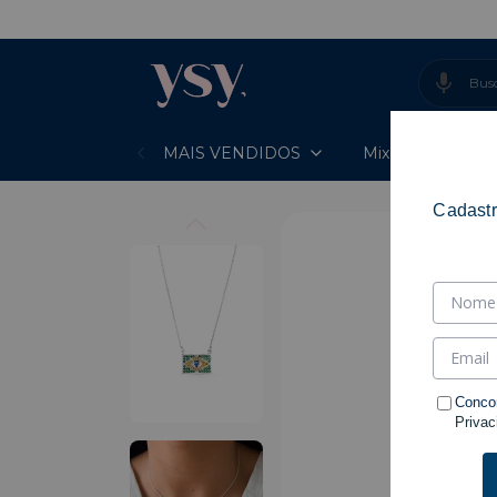
MAIS VENDIDOS
Mixes Prontos
Cadastr
Conco
Privac