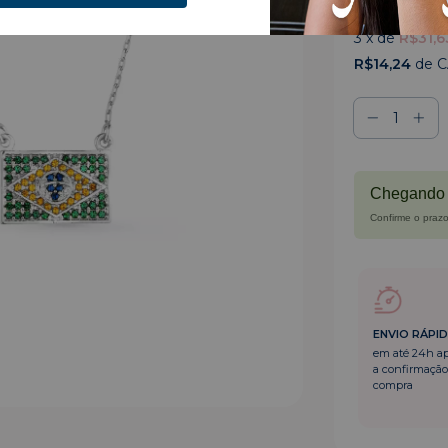
R$94,9
3
x de
R$31,6
R$14,24
de 
Chegando 
Confirme o prazo
ENVIO RÁPI
em até 24h a
a confirmação
compra