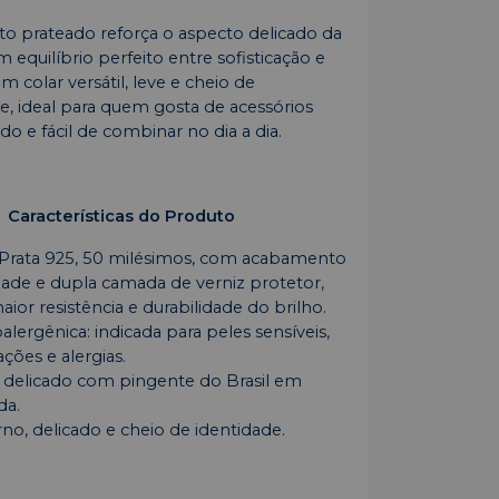
 prateado reforça o aspecto delicado da
m equilíbrio perfeito entre sofisticação e
m colar versátil, leve e cheio de
e, ideal para quem gosta de acessórios
do e fácil de combinar no dia a dia.
Características do Produto
Prata 925, 50 milésimos, com acabamento
idade e dupla camada de verniz protetor,
ior resistência e durabilidade do brilho.
lergênica: indicada para peles sensíveis,
ações e alergias.
r delicado com pingente do Brasil em
da.
no, delicado e cheio de identidade.