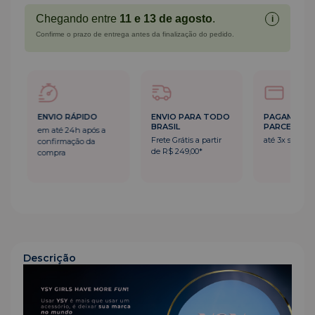
Chegando entre
11 e 13 de agosto
.
i
Confirme o prazo de entrega antes da finalização do pedido.
ENVIO PARA TODO
PAGAMENTO
ENVIO RÁPI
BRASIL
PARCELADO
em até 24h a
Frete Grátis a partir
até 3x sem juros
confirmação 
de R$ 249,00*
compra
Descrição