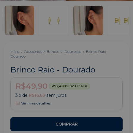
Início
Acessórios
Brincos
Dourados
Brinco Raio -
Dourado
Brinco Raio - Dourado
R$49,90
R$7,49
de CASHBACK
3
x de
R$16,63
sem juros
Ver mais detalhes