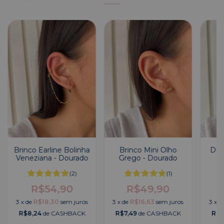
Brinco Earline Bolinha
Brinco Mini Olho
Dup
Veneziana - Dourado
Grego - Dourado
(2)
(1)
R$54,90
R$49,90
3
x
de
R$18,30
sem juros
3
x
de
R$16,63
sem juros
3
x
d
R$8,24
de CASHBACK
R$7,49
de CASHBACK
R$9