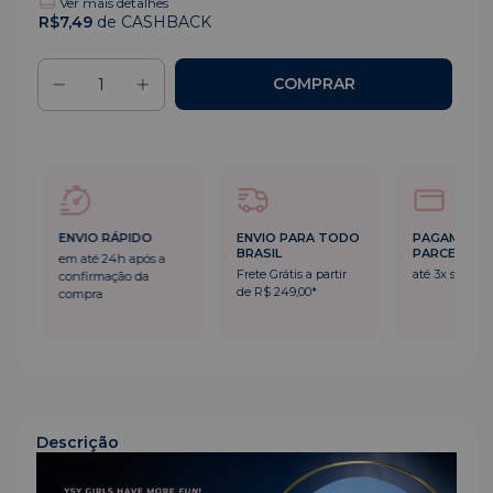
Ver mais detalhes
R$7,49
de CASHBACK
ENVIO RÁPIDO
ENVIO PARA TODO
PAGAMENT
BRASIL
PARCELADO
em até 24h após a
Frete Grátis a partir
até 3x sem ju
confirmação da
de R$ 249,00*
compra
Descrição