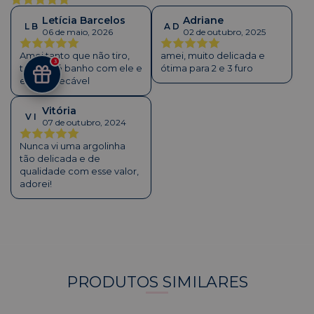
Letícia Barcelos
Adriane
L B
A D
06 de maio, 2026
02 de outubro, 2025
Amei tanto que não tiro,
amei, muito delicada e
3
tomo até banho com ele e
ótima para 2 e 3 furo
está impecável
Vitória
V I
07 de outubro, 2024
Nunca vi uma argolinha
tão delicada e de
qualidade com esse valor,
adorei!
PRODUTOS SIMILARES