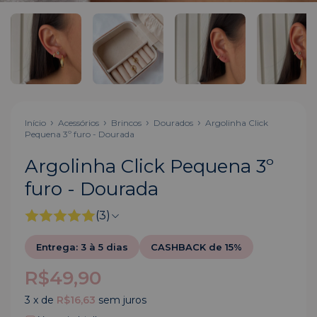
Início
Acessórios
Brincos
Dourados
Argolinha Click
Pequena 3º furo - Dourada
Argolinha Click Pequena 3º
furo - Dourada
(3)
Entrega: 3 à 5 dias
CASHBACK de 15%
R$49,90
3
x de
R$16,63
sem juros