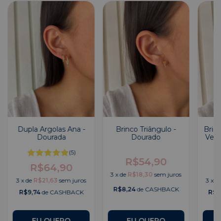
Dupla Argolas Ana -
Brinco Triângulo -
Brinc
Dourada
Dourado
Vene
(5)
R$54,90
R$64,90
3
x
de
R$18,30
sem juros
3
x
de
R$21,63
sem juros
3
x
d
R$8,24
de CASHBACK
R$9,74
de CASHBACK
R$8