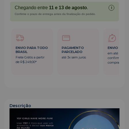
Chegando entre
11 e 13 de agosto
.
i
Confirme o prazo de entrega antes da finalização do pedido.
 TODO
PAGAMENTO
ENVIO RÁPIDO
ENVIO
PARCELADO
BRASIL
em até 24h após a
partir
até 3x sem juros
Frete Gr
confirmação da
de R$ 2
compra
Descrição