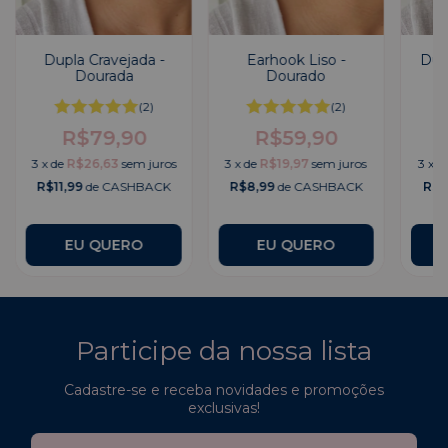
Dupla Cravejada -
Earhook Liso -
Dup
Dourada
Dourado
(2)
(2)
R$79,90
R$59,90
3
x
de
R$26,63
sem juros
3
x
de
R$19,97
sem juros
3
x
d
R$11,99
de CASHBACK
R$8,99
de CASHBACK
R$9
Participe da nossa lista
Cadastre-se e receba novidades e promoções
exclusivas!