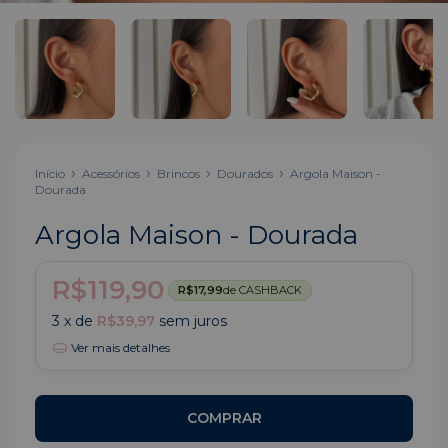
Início
Acessórios
Brincos
Dourados
Argola Maison -
Dourada
Argola Maison - Dourada
R$119,90
R$17,99
de CASHBACK
3
x de
R$39,97
sem juros
Ver mais detalhes