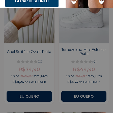
GERAR DESCONTO
Tornozeleira Mini Esferas -
Anel Solitário Oval - Prata
Prata
(0)
(0)
R$74,90
R$44,90
3
x
de
R$24,97
sem juros
3
x
de
R$14,97
sem juros
R$11,24
de CASHBACK
R$6,74
de CASHBACK
EU QUERO