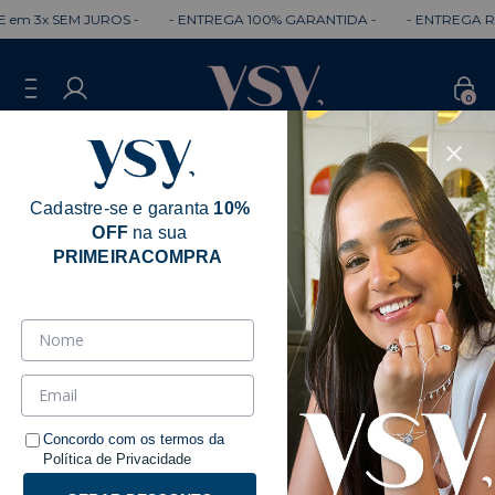
em 3x SEM JUROS -
- ENTREGA 100% GARANTIDA -
- ENTREGA RÁ
0
Cadastre-se e garanta
10%
OFF
na sua
Erro - 404
PRIMEIRACOMPRA
Desculpe, mas a página que você está
procurando não existe.
Talvez você se interesse pelos seguintes produtos.
Concordo com os termos da
Política de Privacidade