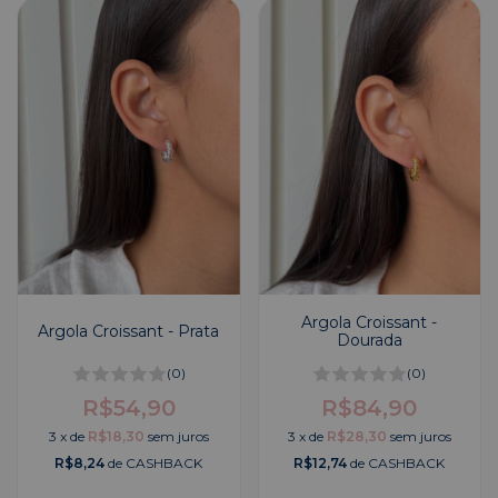
Argola Croissant -
Argola Croissant - Prata
Dourada
(0)
(0)
R$54,90
R$84,90
3
x
de
R$18,30
sem juros
3
x
de
R$28,30
sem juros
R$8,24
de CASHBACK
R$12,74
de CASHBACK