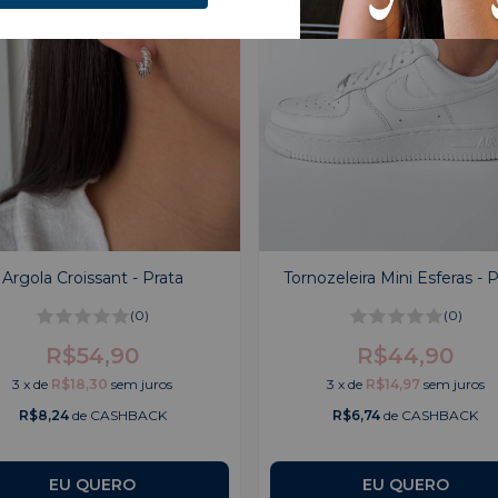
Argola Croissant - Prata
Tornozeleira Mini Esferas - P
(0)
(0)
R$54,90
R$44,90
3
x
de
R$18,30
sem juros
3
x
de
R$14,97
sem juros
R$8,24
de CASHBACK
R$6,74
de CASHBACK