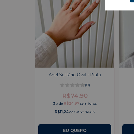
Anel Solitário Oval - Prata
(0)
R$74,90
3
x
de
R$24,97
sem juros
R$11,24
de CASHBACK
EU QUERO