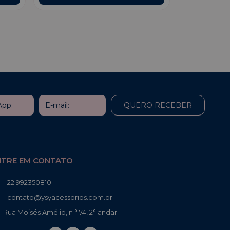
NTRE EM CONTATO
22 992350810
contato@ysyacessorios.com.br
Rua Moisés Amélio, n ° 74, 2° andar