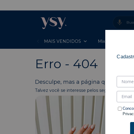
MAIS VENDIDOS
Mixes Prontos
Cadastr
Erro - 404
Desculpe, mas a página que você est
Talvez você se interesse pelos seguintes produ
Conco
Privac