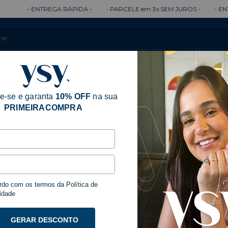
- ENTREGA RÁPIDA -
- PARCELE em 3x SEM JUROS -
- ENTRE
Colares
Brincos
Anéis
Pulseiras
e-se e garanta
10% OFF
na sua
PRIMEIRACOMPRA
á procurando não existe.
tos.
rdo com os termos da
Política de
idade
GERAR DESCONTO