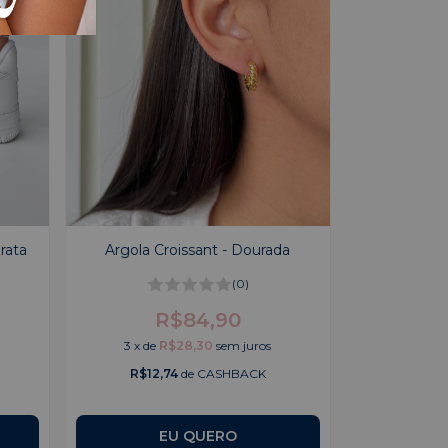
rata
Argola Croissant - Dourada
(0)
R$84,90
3
x
de
R$28,30
sem juros
R$12,74
de CASHBACK