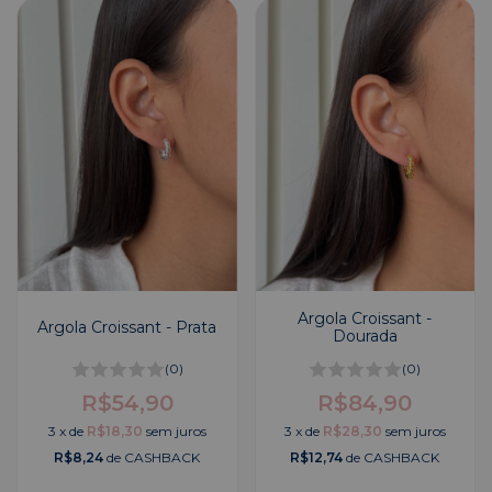
Argola Croissant -
Argola Croissant - Prata
Dourada
(0)
(0)
R$54,90
R$84,90
3
x
de
R$18,30
sem juros
3
x
de
R$28,30
sem juros
R$8,24
de CASHBACK
R$12,74
de CASHBACK