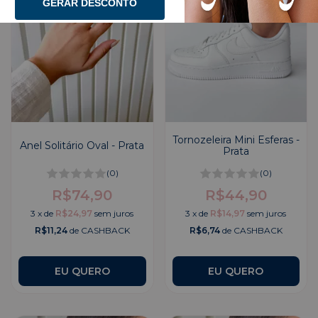
GERAR DESCONTO
Tornozeleira Mini Esferas -
Anel Solitário Oval - Prata
Prata
(0)
(0)
R$74,90
R$44,90
3
x
de
R$24,97
sem juros
3
x
de
R$14,97
sem juros
R$11,24
de CASHBACK
R$6,74
de CASHBACK
EU QUERO