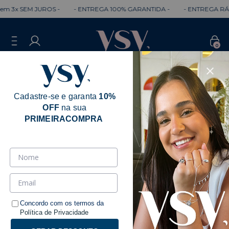
m 3x SEM JUROS -
- ENTREGA 100% GARANTIDA -
- ENTREGA RÁPI
0
Cadastre-se e garanta
10%
OFF
na sua
Erro - 404
PRIMEIRACOMPRA
Desculpe, mas a página que você está
procurando não existe.
Talvez você se interesse pelos seguintes produtos.
Concordo com os termos da
Política de Privacidade