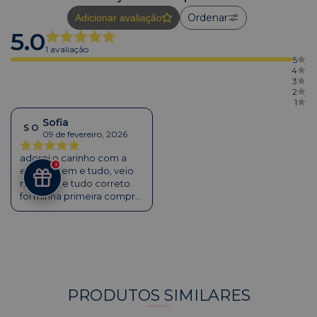
Ordenar
Adicionar avaliação
5.0
1 avaliação
5
4
3
2
1
Sofia
S O
09 de fevereiro, 2026
adorei o carinho com a
3
embalagem e tudo, veio
no prazo e tudo correto.
foi minha primeira compra
e com certeza vou
comprar mais, obrigada!
PRODUTOS SIMILARES