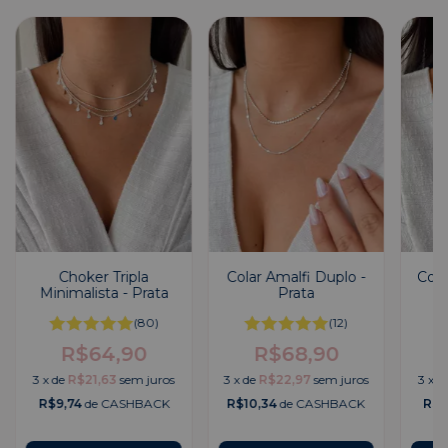
Choker Tripla
Colar Amalfi Duplo -
Cola
Minimalista - Prata
Prata
(80)
(12)
R$64,90
R$68,90
3
x
de
R$21,63
sem juros
3
x
de
R$22,97
sem juros
3
x
d
R$9,74
de CASHBACK
R$10,34
de CASHBACK
R$7