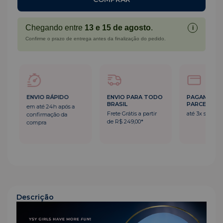
Chegando entre
13 e 15 de agosto
.
i
Confirme o prazo de entrega antes da finalização do pedido.
ENVIO RÁPIDO
ENVIO PARA TODO
PAGAMENT
BRASIL
PARCELADO
em até 24h após a
Frete Grátis a partir
até 3x sem ju
confirmação da
de R$ 249,00*
compra
Descrição