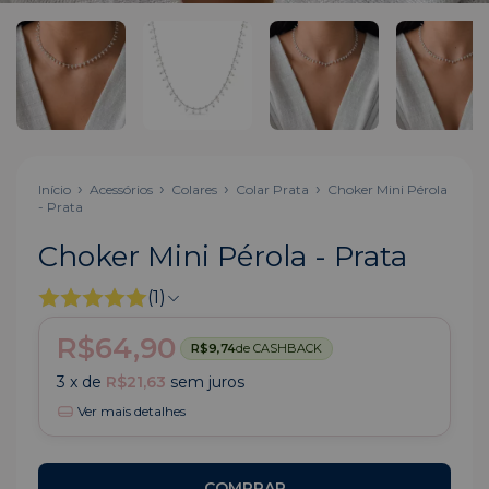
Início
Acessórios
Colares
Colar Prata
Choker Mini Pérola
- Prata
Choker Mini Pérola - Prata
(1)
R$64,90
R$9,74
de CASHBACK
3
x de
R$21,63
sem juros
Ver mais detalhes