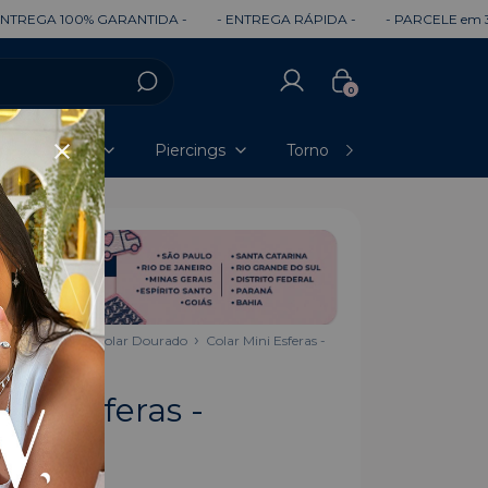
0% GARANTIDA -
- ENTREGA RÁPIDA -
- PARCELE em 3x SEM JURO
0
Pingentes
Piercings
Tornozeleiras
Head
os
Colares
Colar Dourado
Colar Mini Esferas -
Mini Esferas -
do