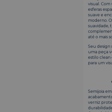
visual. Co
esferas esp
suave e enc
moderno. O
suavidade, 
complementa
até o mais so
Seu design 
uma peça ve
estilo clea
para um vis
Semijoia em
acabamento
verniz prote
durabilidade