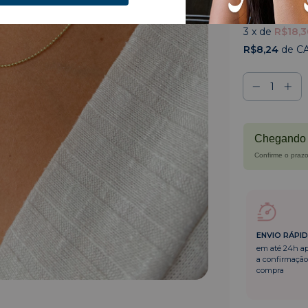
R$54,9
3
x de
R$18,3
R$8,24
de C
Chegando 
Confirme o prazo
ENVIO RÁPI
em até 24h a
a confirmação
compra