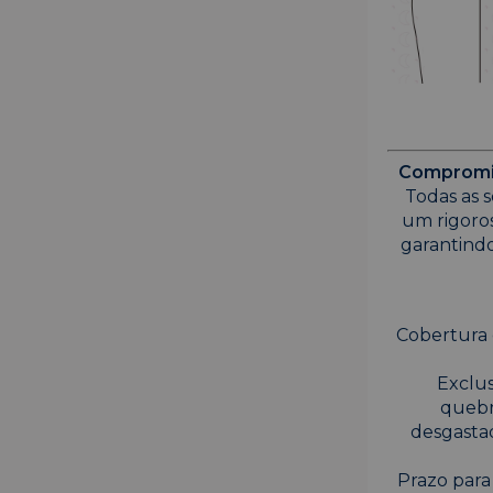
Compromis
Todas as s
um rigoro
garantindo
Cobertura 
Exclus
quebr
desgasta
Prazo para