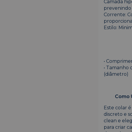
Camada hipoa
prevenindo i
Corrente: Co
proporciona
Estilo: Minim
• Comprimen
• Tamanho d
(diâmetro)
Como U
Este colar 
discreto e s
clean e ele
para criar 