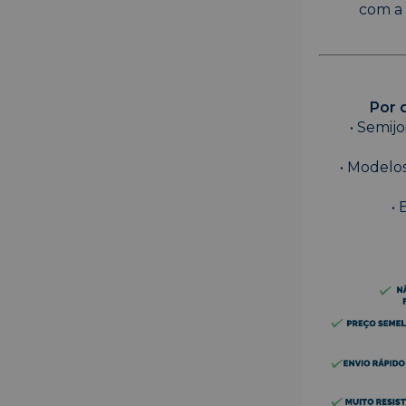
com a 
Por 
• Semij
• Modelos
• 