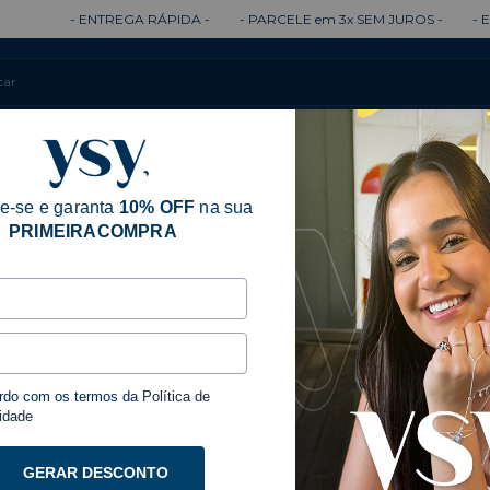
 ENTREGA RÁPIDA -
- PARCELE em 3x SEM JUROS -
- ENTREGA 10
Colares
Brincos
Anéis
Pulseiras
e-se e garanta
10% OFF
na sua
PRIMEIRACOMPRA
Início
Acessóri
Dourado
rdo com os termos da
Política de
Colar 
idade
Doura
GERAR DESCONTO