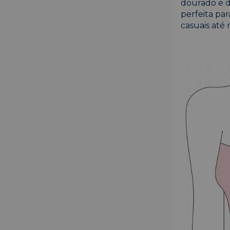
dourado e d
perfeita pa
casuais até 