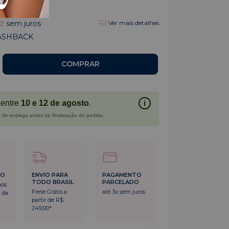
0
0
sem juros
Ver mais detalhes
ASHBACK
entre
10 e 12 de agosto
.
i
 de entrega antes da finalização do pedido.
DO
ENVIO PARA
PAGAMENTO
TODO BRASIL
PARCELADO
pós
Frete Grátis a
até 3x sem juros
 da
partir de R$
249,00*