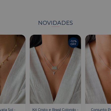
NOVIDADES
-
12
%
OFF
vata Sol -
Kit Cristo e Brasil Colorido -
Conjunto P