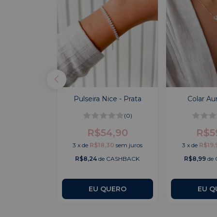
o Cravejado -
Pulseira Nice - Prata
Colar Aur
ata
(0)
(0)
R$54,90
R$5
4,90
3
x
de
R$18,30
sem juros
3
x
de
R$19,
30
sem juros
R$8,24
de CASHBACK
R$8,99
de
CASHBACK