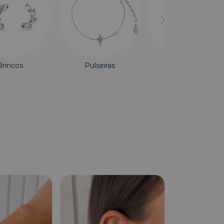
Brincos
Pulseiras
Piercing