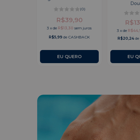
 - Dourado
Dou
(0)
(0)
R$39,90
4,90
R$13
3
x
de
R$13,30
sem juros
97
sem juros
3
x
de
R$44,
R$5,99
de CASHBACK
 CASHBACK
R$20,24
de
EU QUERO