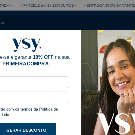
em 3x SEM JUROS -
- ENTREGA 100% GARANTIDA -
- ENTREGA RÁP
Colares
Brincos
Anéis
Pulseiras
e-se e garanta
10% OFF
na sua
PRIMEIRACOMPRA
rdo com os termos da
Política de
idade
GERAR DESCONTO