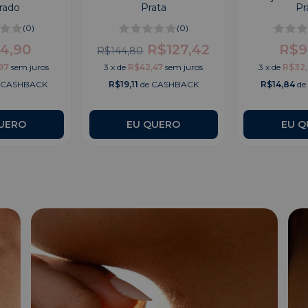
rado
Prata
Pr
(0)
(0)
4,90
R$127,42
R$9
R$144,80
97
sem juros
3
x
de
R$42,47
sem juros
3
x
de
R$32,
 CASHBACK
R$19,11
de CASHBACK
R$14,84
de