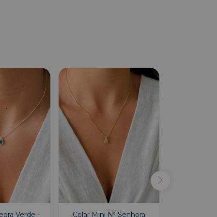
edra Verde -
Colar Mini Nª Senhora
Colar Tripl