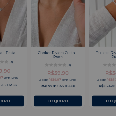
a - Prata
Choker Riviera Cristal -
Pulseira Riv
Prata
Pr
(0)
(0)
9,90
R$59,90
R$5
97
sem juros
3
x
de
R$19,97
sem juros
3
x
de
R$18,
 CASHBACK
R$8,99
de CASHBACK
R$8,24
de