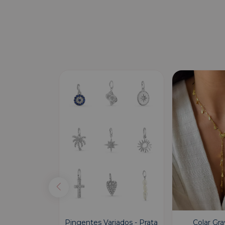
a Diamantada
Pingentes Variados - Prata
Colar Gra