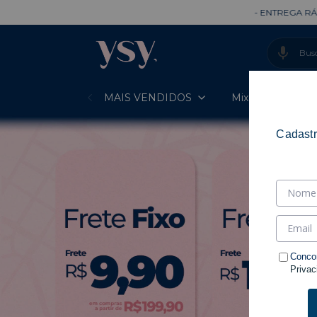
- ENTREGA RÁPIDA -
- PARCELE 
MAIS VENDIDOS
Mixes Prontos
Cadastr
Conco
Privac